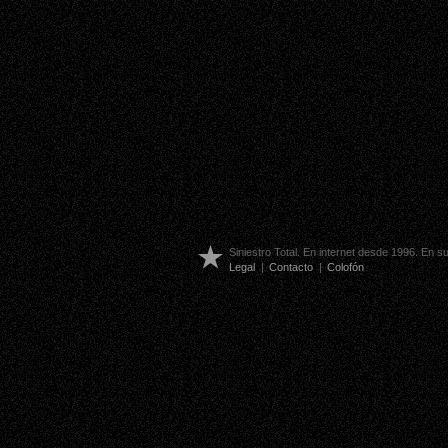
Siniestro Total. En internet desde 1996. En 
Legal
|
Contacto
|
Colofón