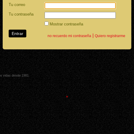
Tu correo
Tu contraseña
Mostrar contraseña
|
no recuerdo mi contraseña
Quiero registrarme
sus vidas desde 1981.
*