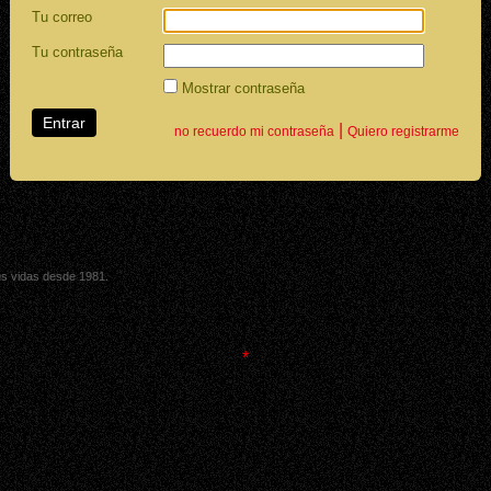
Tu correo
Tu contraseña
Mostrar contraseña
|
no recuerdo mi contraseña
Quiero registrarme
sus vidas desde 1981.
*