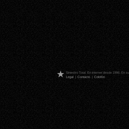
Siniestro Total. En internet desde 1996. En 
Legal
|
Contacto
|
Colofón