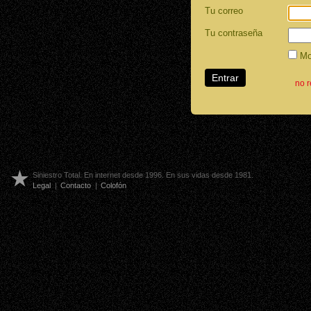
Tu correo
Tu contraseña
Mos
no 
Siniestro Total. En internet desde 1996. En sus vidas desde 1981.
Legal
|
Contacto
|
Colofón