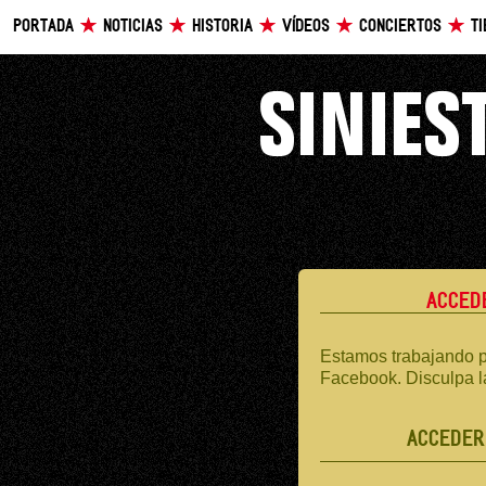
PORTADA
NOTICIAS
HISTORIA
VÍDEOS
CONCIERTOS
T
ACCED
Estamos trabajando p
Facebook. Disculpa l
ACCEDER