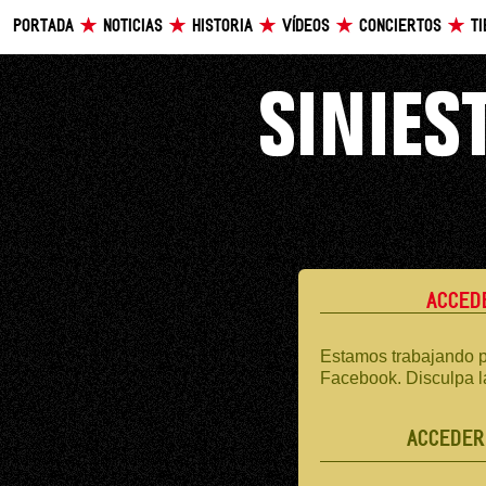
PORTADA
NOTICIAS
HISTORIA
VÍDEOS
CONCIERTOS
T
ACCED
Estamos trabajando p
Facebook. Disculpa l
ACCEDER