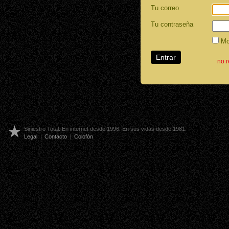
Tu correo
Tu contraseña
Mos
no 
Siniestro Total. En internet desde 1996. En sus vidas desde 1981.
Legal
|
Contacto
|
Colofón