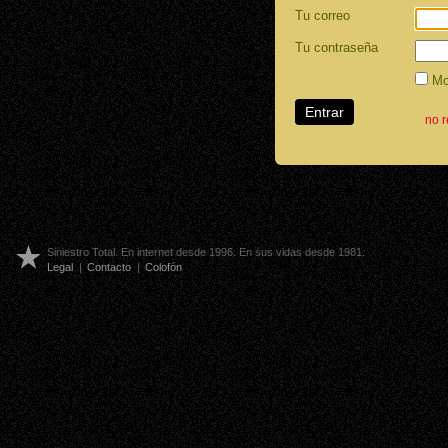
Tu correo
Tu contraseña
Mos
no 
Siniestro Total. En internet desde 1996. En sus vidas desde 1981.
Legal
|
Contacto
|
Colofón