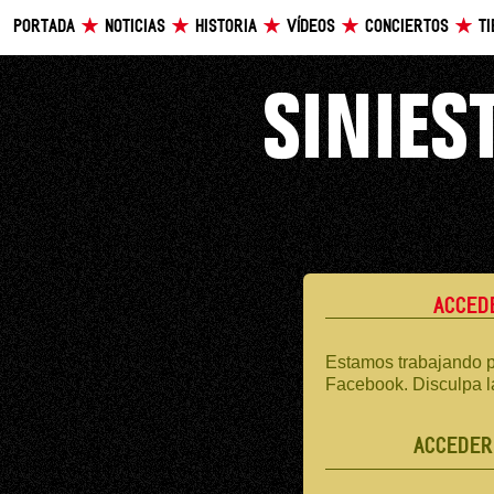
PORTADA
NOTICIAS
HISTORIA
VÍDEOS
CONCIERTOS
T
ACCED
Estamos trabajando p
Facebook. Disculpa l
ACCEDER