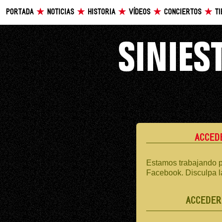
PORTADA
NOTICIAS
HISTORIA
VÍDEOS
CONCIERTOS
T
ACCED
Estamos trabajando p
Facebook. Disculpa l
ACCEDER