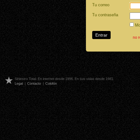
Tu correo
Tu contraseña
Mos
no 
Siniestro Total. En internet desde 1996. En sus vidas desde 1981.
Legal
|
Contacto
|
Colofón