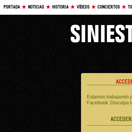
PORTADA
NOTICIAS
HISTORIA
VÍDEOS
CONCIERTOS
T
ACCED
Estamos trabajando p
Facebook. Disculpa l
ACCEDER