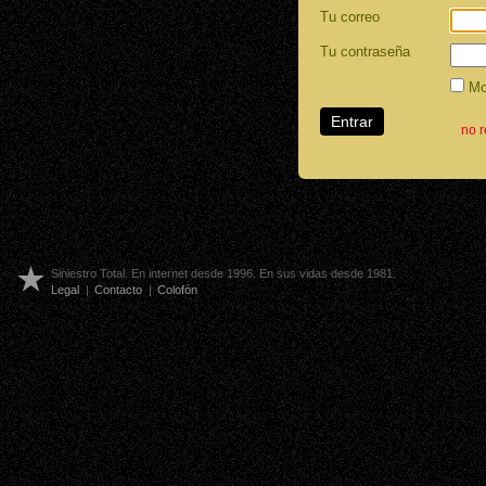
Tu correo
Tu contraseña
Mos
no 
Siniestro Total. En internet desde 1996. En sus vidas desde 1981.
Legal
|
Contacto
|
Colofón