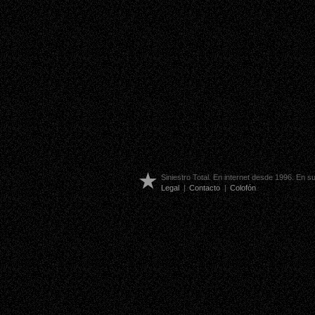
Siniestro Total. En internet desde 1996. En 
Legal
|
Contacto
|
Colofón