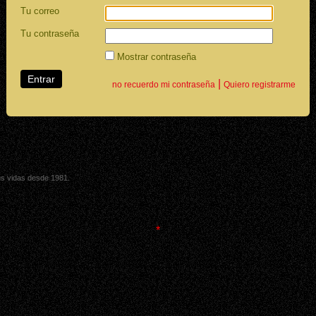
Tu correo
Tu contraseña
Mostrar contraseña
|
no recuerdo mi contraseña
Quiero registrarme
sus vidas desde 1981.
*