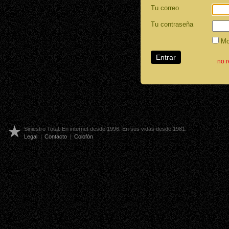
Tu correo
Tu contraseña
Mos
no 
Siniestro Total. En internet desde 1996. En sus vidas desde 1981.
Legal
|
Contacto
|
Colofón