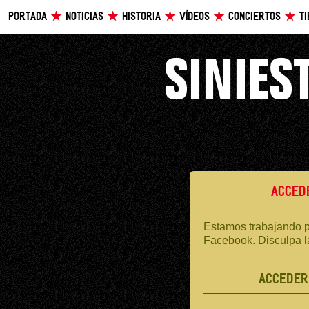
PORTADA
NOTICIAS
HISTORIA
VÍDEOS
CONCIERTOS
T
ACCED
Estamos trabajando p
Facebook. Disculpa l
ACCEDER