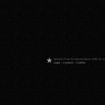
Siniestro Total. En internet desde 1996. En 
Legal
|
Contacto
|
Colofón