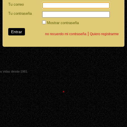
Tu correo
Tu contraseña
Mostrar contraseña
|
no recuerdo mi contraseña
Quiero registrarme
sus vidas desde 1981.
*