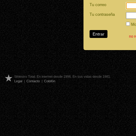
Tu correo
Tu contraseña
Mos
no 
Siniestro Total. En internet desde 1996. En sus vidas desde 1981.
Legal
|
Contacto
|
Colofón