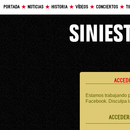
PORTADA
NOTICIAS
HISTORIA
VÍDEOS
CONCIERTOS
T
ACCED
Estamos trabajando p
Facebook. Disculpa l
ACCEDER