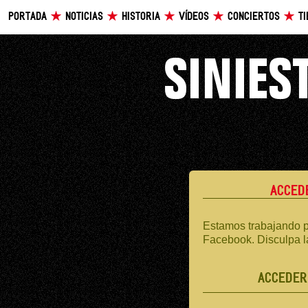
PORTADA
NOTICIAS
HISTORIA
VÍDEOS
CONCIERTOS
T
ACCED
Estamos trabajando p
Facebook. Disculpa l
ACCEDER