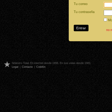
Tu correo
Tu contraseña
Mos
no 
Siniestro Total. En internet desde 1996. En sus vidas desde 1981.
Legal
|
Contacto
|
Colofón