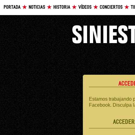
PORTADA
NOTICIAS
HISTORIA
VÍDEOS
CONCIERTOS
T
ACCED
Estamos trabajando p
Facebook. Disculpa l
ACCEDER