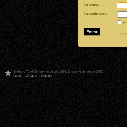
Tu correo
Tu contraseña
Mos
no 
Siniestro Total. En internet desde 1996. En sus vidas desde 1981.
Legal
|
Contacto
|
Colofón