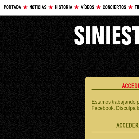
PORTADA
NOTICIAS
HISTORIA
VÍDEOS
CONCIERTOS
T
ACCED
Estamos trabajando p
Facebook. Disculpa l
ACCEDER