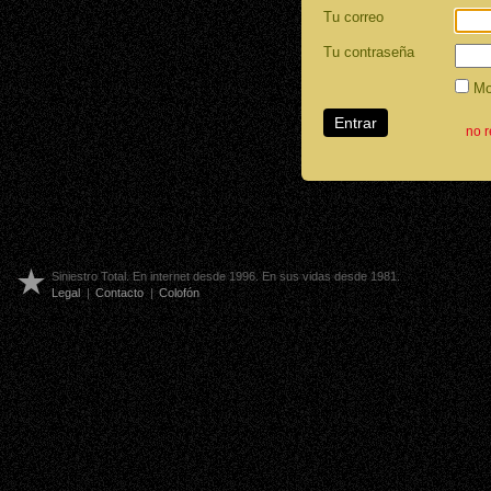
Tu correo
Tu contraseña
Mos
no 
Siniestro Total. En internet desde 1996. En sus vidas desde 1981.
Legal
|
Contacto
|
Colofón