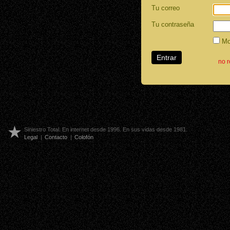
Tu correo
Tu contraseña
Mos
no 
Siniestro Total. En internet desde 1996. En sus vidas desde 1981.
Legal
|
Contacto
|
Colofón