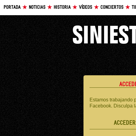
PORTADA
NOTICIAS
HISTORIA
VÍDEOS
CONCIERTOS
T
ACCED
Estamos trabajando p
Facebook. Disculpa l
ACCEDER