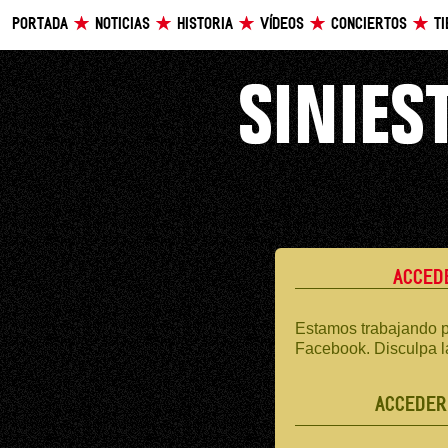
PORTADA
NOTICIAS
HISTORIA
VÍDEOS
CONCIERTOS
T
ACCED
Estamos trabajando p
Facebook. Disculpa l
ACCEDER