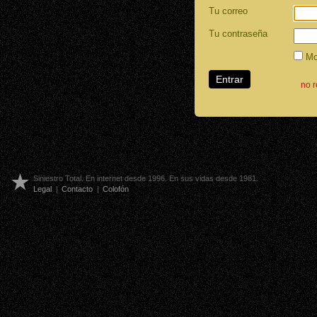
Tu correo
Tu contraseña
Mos
no 
Siniestro Total. En internet desde 1996. En sus vidas desde 1981.
Legal
|
Contacto
|
Colofón