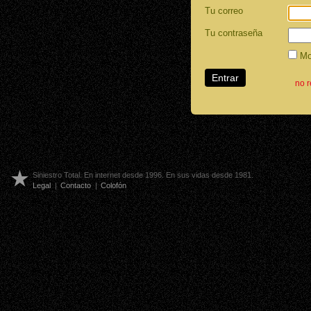
Tu correo
Tu contraseña
Mos
no 
Siniestro Total. En internet desde 1996. En sus vidas desde 1981.
Legal
|
Contacto
|
Colofón