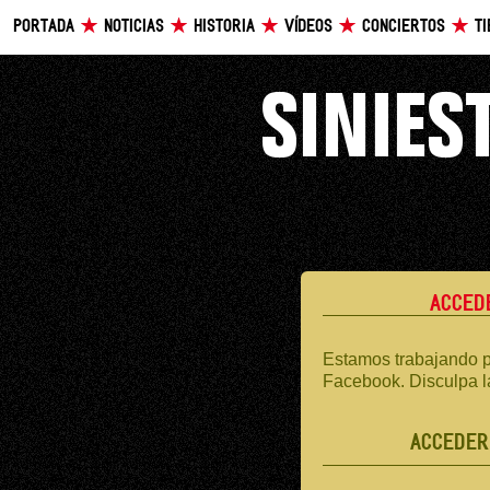
PORTADA
NOTICIAS
HISTORIA
VÍDEOS
CONCIERTOS
T
ACCED
Estamos trabajando p
Facebook. Disculpa l
ACCEDER