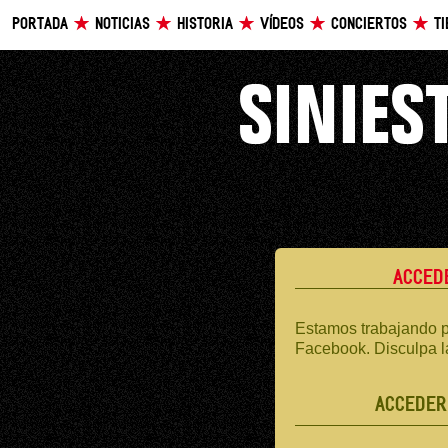
PORTADA
NOTICIAS
HISTORIA
VÍDEOS
CONCIERTOS
T
ACCED
Estamos trabajando p
Facebook. Disculpa l
ACCEDER