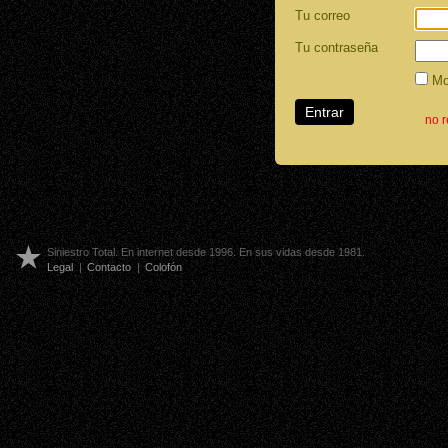
Tu correo
Tu contraseña
Mos
no 
Siniestro Total. En internet desde 1996. En sus vidas desde 1981.
Legal
|
Contacto
|
Colofón