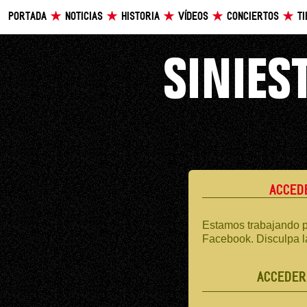
PORTADA
NOTICIAS
HISTORIA
VÍDEOS
CONCIERTOS
T
ACCED
Estamos trabajando p
Facebook. Disculpa l
ACCEDER