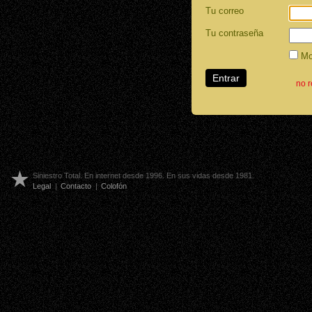
Tu correo
Tu contraseña
Mos
no 
Siniestro Total. En internet desde 1996. En sus vidas desde 1981.
Legal
|
Contacto
|
Colofón