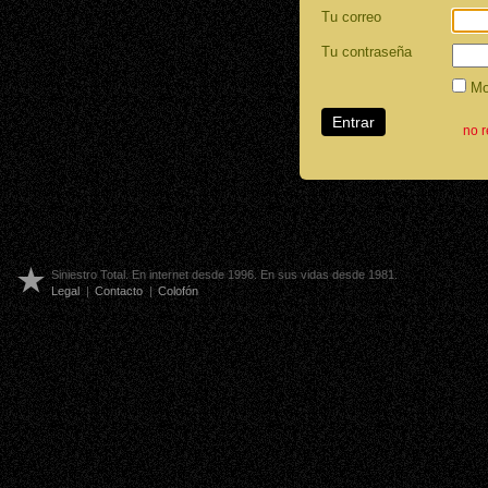
Tu correo
Tu contraseña
Mos
no 
Siniestro Total. En internet desde 1996. En sus vidas desde 1981.
Legal
|
Contacto
|
Colofón