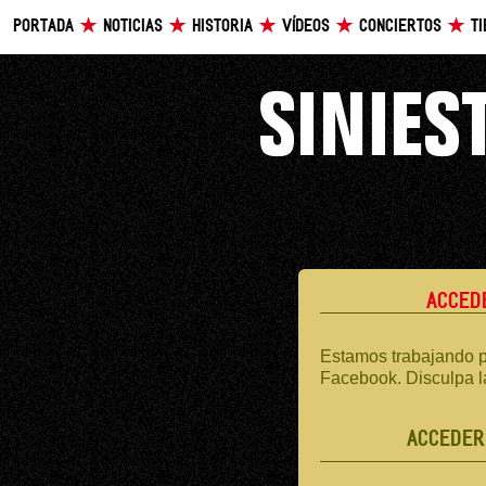
PORTADA
NOTICIAS
HISTORIA
VÍDEOS
CONCIERTOS
T
ACCED
Estamos trabajando p
Facebook. Disculpa l
ACCEDER