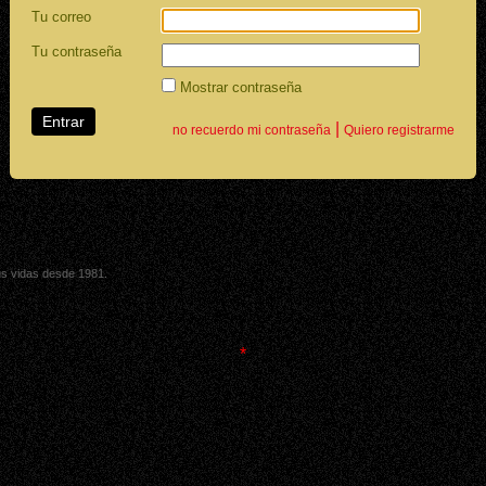
Tu correo
Tu contraseña
Mostrar contraseña
|
no recuerdo mi contraseña
Quiero registrarme
sus vidas desde 1981.
*