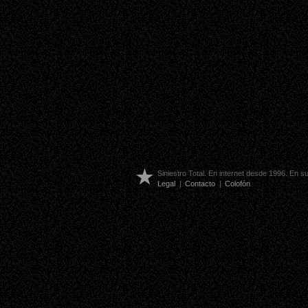
Siniestro Total. En internet desde 1996. En 
Legal
|
Contacto
|
Colofón