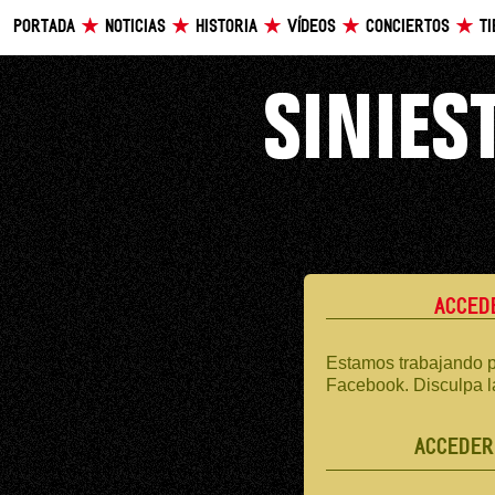
PORTADA
NOTICIAS
HISTORIA
VÍDEOS
CONCIERTOS
T
ACCED
Estamos trabajando p
Facebook. Disculpa l
ACCEDER