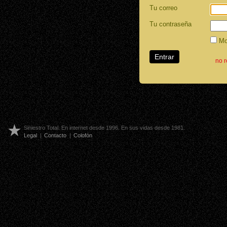
Tu correo
Tu contraseña
Mos
no 
Siniestro Total. En internet desde 1996. En sus vidas desde 1981.
Legal
|
Contacto
|
Colofón