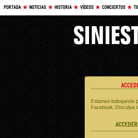
PORTADA
NOTICIAS
HISTORIA
VÍDEOS
CONCIERTOS
T
ACCED
Estamos trabajando p
Facebook. Disculpa l
ACCEDER