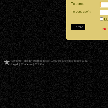
Tu correo
Tu contraseña
Mos
no 
Siniestro Total. En internet desde 1996. En sus vidas desde 1981.
Legal
|
Contacto
|
Colofón