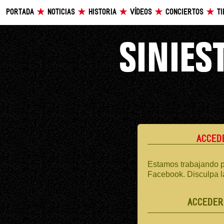
PORTADA
NOTICIAS
HISTORIA
VÍDEOS
CONCIERTOS
T
ACCED
Estamos trabajando p
Facebook. Disculpa l
ACCEDER