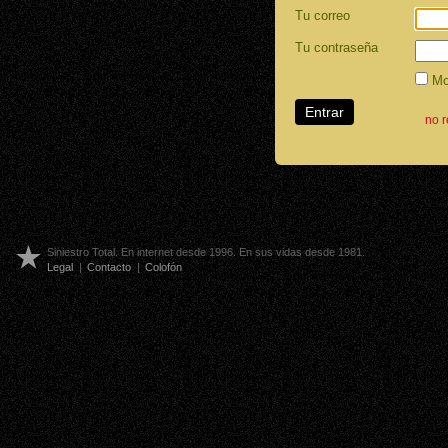
Tu correo
Tu contraseña
Mos
no 
Siniestro Total. En internet desde 1996. En sus vidas desde 1981.
Legal
|
Contacto
|
Colofón