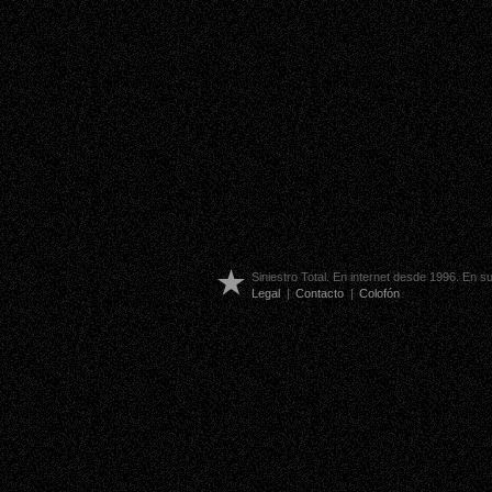
Siniestro Total. En internet desde 1996. En 
Legal
|
Contacto
|
Colofón