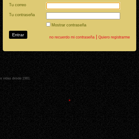
Tu correo
Tu contraseña
Mostrar contraseña
|
no recuerdo mi contraseña
Quiero registrarme
sus vidas desde 1981.
*