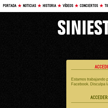
PORTADA
NOTICIAS
HISTORIA
VÍDEOS
CONCIERTOS
T
ACCED
Estamos trabajando p
Facebook. Disculpa l
ACCEDER