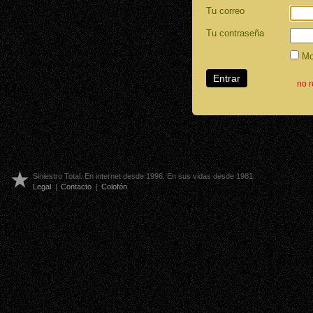
Tu correo
Tu contraseña
Mos
no 
Siniestro Total. En internet desde 1996. En sus vidas desde 1981.
Legal
|
Contacto
|
Colofón