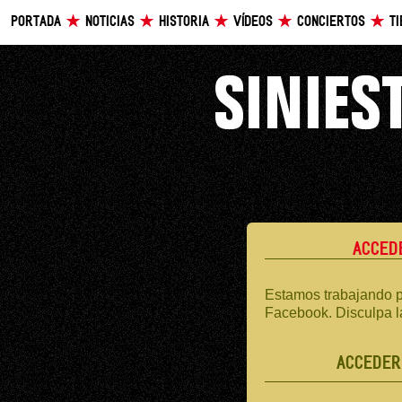
PORTADA
NOTICIAS
HISTORIA
VÍDEOS
CONCIERTOS
T
ACCED
Estamos trabajando p
Facebook. Disculpa l
ACCEDER