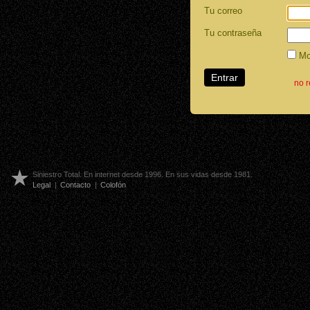
Tu correo
Tu contraseña
Mos
no 
Siniestro Total. En internet desde 1996. En sus vidas desde 1981.
Legal
|
Contacto
|
Colofón