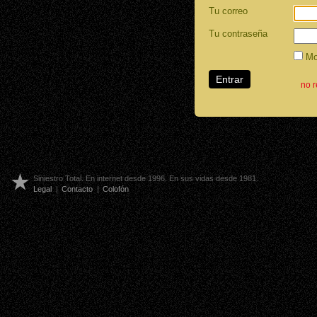
Tu correo
Tu contraseña
Mos
no 
Siniestro Total. En internet desde 1996. En sus vidas desde 1981.
Legal
|
Contacto
|
Colofón