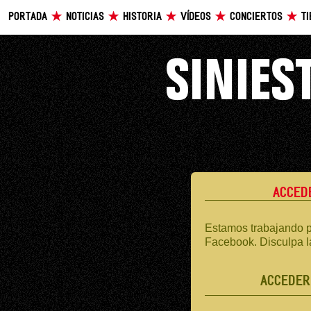
PORTADA
NOTICIAS
HISTORIA
VÍDEOS
CONCIERTOS
T
ACCED
Estamos trabajando p
Facebook. Disculpa l
ACCEDER