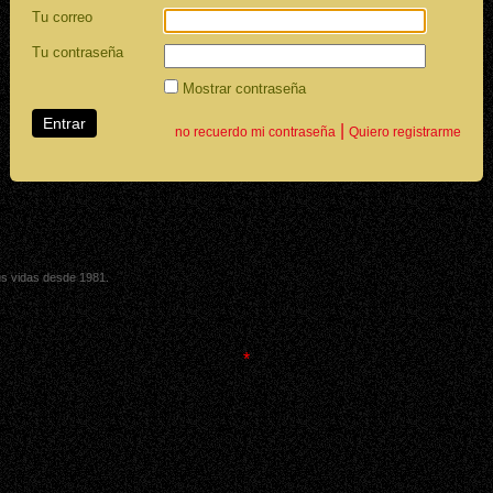
Tu correo
Tu contraseña
Mostrar contraseña
|
no recuerdo mi contraseña
Quiero registrarme
sus vidas desde 1981.
*