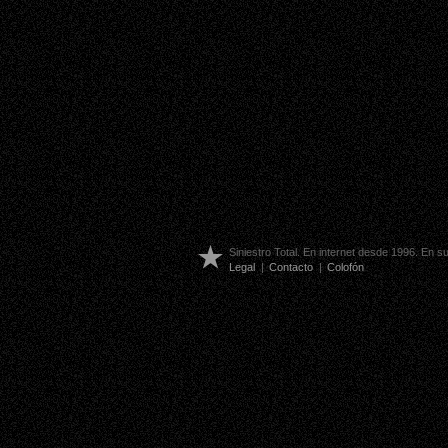
Siniestro Total. En internet desde 1996. En 
Legal
|
Contacto
|
Colofón