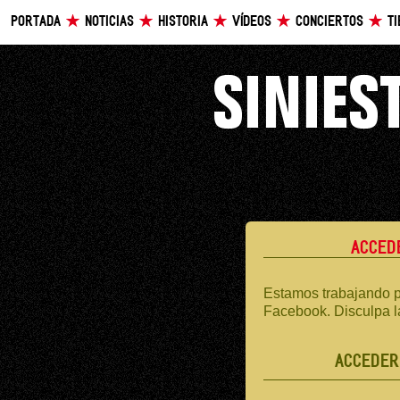
PORTADA
NOTICIAS
HISTORIA
VÍDEOS
CONCIERTOS
T
ACCED
Estamos trabajando p
Facebook. Disculpa l
ACCEDER