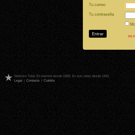
Tu correo
Tu contraseña
Mos
no 
Siniestro Total. En internet desde 1996. En sus vidas desde 1981.
Legal
|
Contacto
|
Colofón