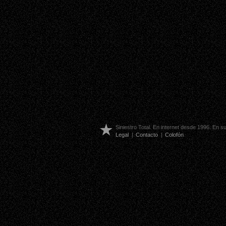
Siniestro Total. En internet desde 1996. En 
Legal
|
Contacto
|
Colofón