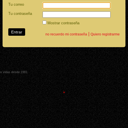
Tu correo
Tu contraseña
Mostrar contraseña
|
no recuerdo mi contraseña
Quiero registrarme
sus vidas desde 1981.
*