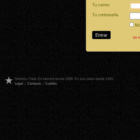
Tu correo
Tu contraseña
Mos
no 
Siniestro Total. En internet desde 1996. En sus vidas desde 1981.
Legal
|
Contacto
|
Colofón