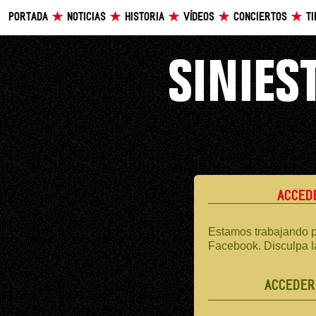
PORTADA
NOTICIAS
HISTORIA
VÍDEOS
CONCIERTOS
T
ACCED
Estamos trabajando p
Facebook. Disculpa l
ACCEDER