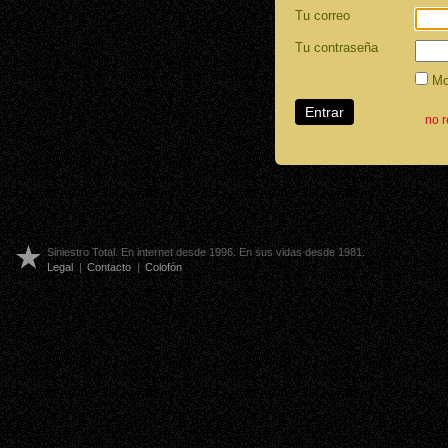
Tu correo
Tu contraseña
Mos
no 
Siniestro Total. En internet desde 1996. En sus vidas desde 1981.
Legal
|
Contacto
|
Colofón