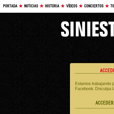
PORTADA
NOTICIAS
HISTORIA
VÍDEOS
CONCIERTOS
T
ACCED
Estamos trabajando p
Facebook. Disculpa l
ACCEDER