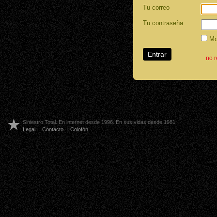
Tu correo
Tu contraseña
Mos
no 
Siniestro Total. En internet desde 1996. En sus vidas desde 1981.
Legal
|
Contacto
|
Colofón