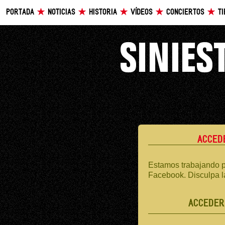
PORTADA
NOTICIAS
HISTORIA
VÍDEOS
CONCIERTOS
T
ACCED
Estamos trabajando p
Facebook. Disculpa l
ACCEDER