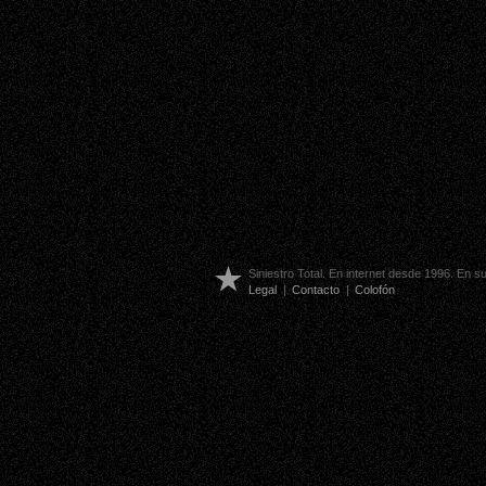
Siniestro Total. En internet desde 1996. En 
Legal
|
Contacto
|
Colofón