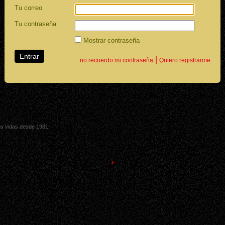
Tu correo
Tu contraseña
Mostrar contraseña
|
no recuerdo mi contraseña
Quiero registrarme
sus vidas desde 1981.
*