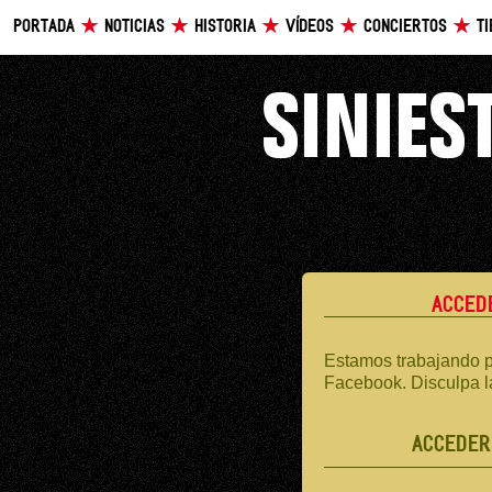
PORTADA
NOTICIAS
HISTORIA
VÍDEOS
CONCIERTOS
T
ACCED
Estamos trabajando p
Facebook. Disculpa l
ACCEDER