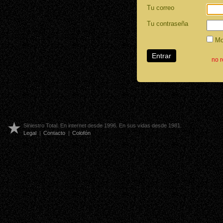
Tu correo
Tu contraseña
Mos
no 
Siniestro Total. En internet desde 1996. En sus vidas desde 1981.
Legal
|
Contacto
|
Colofón