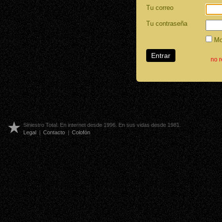
Tu correo
Tu contraseña
Mos
no 
Siniestro Total. En internet desde 1996. En sus vidas desde 1981.
Legal
|
Contacto
|
Colofón