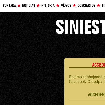
PORTADA
NOTICIAS
HISTORIA
VÍDEOS
CONCIERTOS
T
ACCED
Estamos trabajando p
Facebook. Disculpa l
ACCEDER