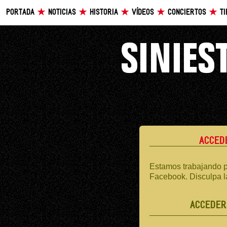
PORTADA
NOTICIAS
HISTORIA
VÍDEOS
CONCIERTOS
T
ACCED
Estamos trabajando p
Facebook. Disculpa l
ACCEDER