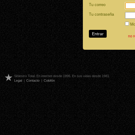
Tu correo
Tu contraseña
Mos
no 
Siniestro Total. En internet desde 1996. En sus vidas desde 1981.
Legal
|
Contacto
|
Colofón