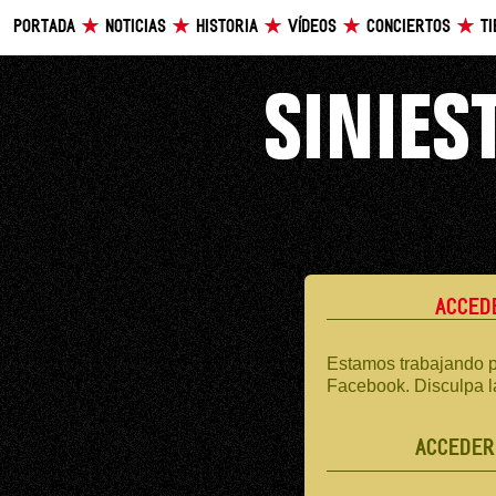
PORTADA
NOTICIAS
HISTORIA
VÍDEOS
CONCIERTOS
T
ACCED
Estamos trabajando p
Facebook. Disculpa l
ACCEDER