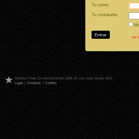
Tu correo
Tu contraseña
Mos
no 
Siniestro Total. En internet desde 1996. En sus vidas desde 1981.
Legal
|
Contacto
|
Colofón