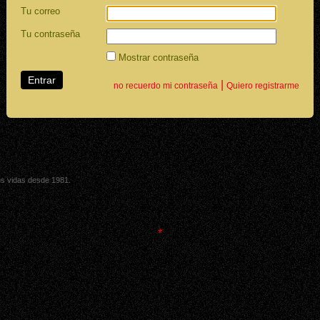
Tu correo
Tu contraseña
Mostrar contraseña
|
no recuerdo mi contraseña
Quiero registrarme
sus vidas desde 1981.
*