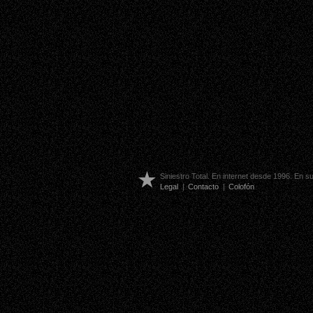
Siniestro Total. En internet desde 1996. En 
Legal
|
Contacto
|
Colofón