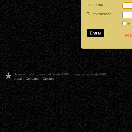
Tu correo
Tu contraseña
Mos
no 
Siniestro Total. En internet desde 1996. En sus vidas desde 1981.
Legal
|
Contacto
|
Colofón