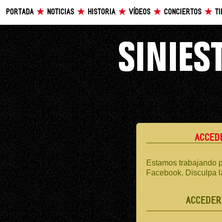
PORTADA
NOTICIAS
HISTORIA
VÍDEOS
CONCIERTOS
T
ACCED
Estamos trabajando p
Facebook. Disculpa l
ACCEDER