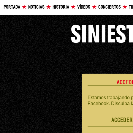
PORTADA
NOTICIAS
HISTORIA
VÍDEOS
CONCIERTOS
T
ACCED
Estamos trabajando p
Facebook. Disculpa l
ACCEDER