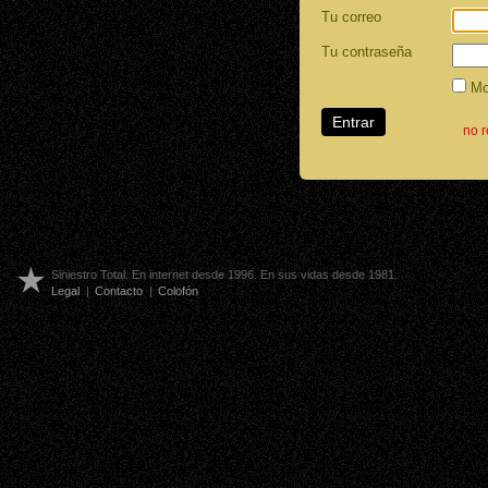
Tu correo
Tu contraseña
Mos
no 
Siniestro Total. En internet desde 1996. En sus vidas desde 1981.
Legal
|
Contacto
|
Colofón