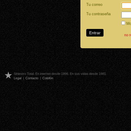
Tu correo
Tu contraseña
Mos
no 
Siniestro Total. En internet desde 1996. En sus vidas desde 1981.
Legal
|
Contacto
|
Colofón