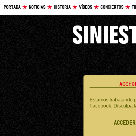
PORTADA
NOTICIAS
HISTORIA
VÍDEOS
CONCIERTOS
T
ACCED
Estamos trabajando p
Facebook. Disculpa l
ACCEDER