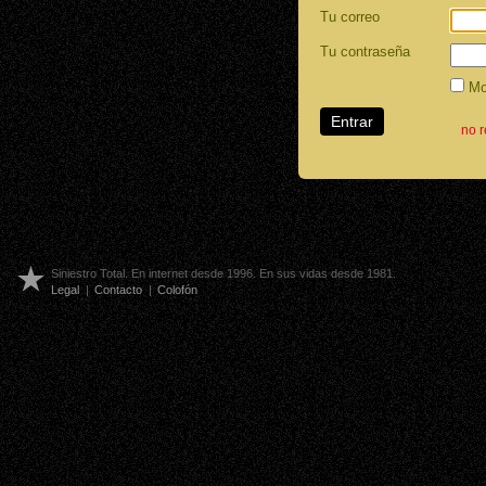
Tu correo
Tu contraseña
Mos
no 
Siniestro Total. En internet desde 1996. En sus vidas desde 1981.
Legal
|
Contacto
|
Colofón