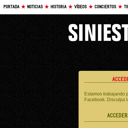
PORTADA
NOTICIAS
HISTORIA
VÍDEOS
CONCIERTOS
T
ACCED
Estamos trabajando p
Facebook. Disculpa l
ACCEDER