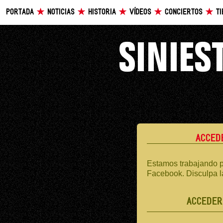
PORTADA
NOTICIAS
HISTORIA
VÍDEOS
CONCIERTOS
T
ACCED
Estamos trabajando p
Facebook. Disculpa l
ACCEDER