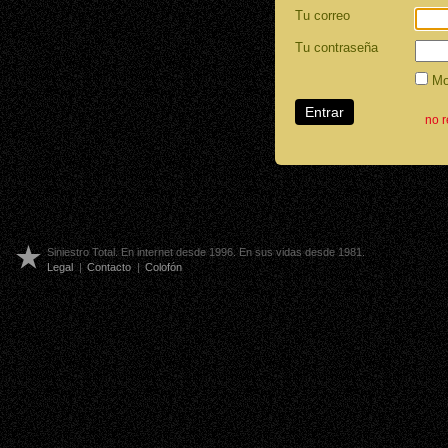
Tu correo
Tu contraseña
Mos
no 
Siniestro Total. En internet desde 1996. En sus vidas desde 1981.
Legal
|
Contacto
|
Colofón