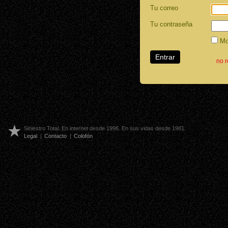
Tu correo
Tu contraseña
Mos
no 
Siniestro Total. En internet desde 1996. En sus vidas desde 1981.
Legal
|
Contacto
|
Colofón