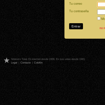
Tu correo
Tu contraseña
Mos
no 
Siniestro Total. En internet desde 1996. En sus vidas desde 1981.
Legal
|
Contacto
|
Colofón