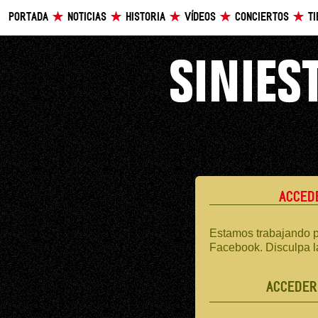
PORTADA
NOTICIAS
HISTORIA
VÍDEOS
CONCIERTOS
T
ACCED
Estamos trabajando p
Facebook. Disculpa l
ACCEDER