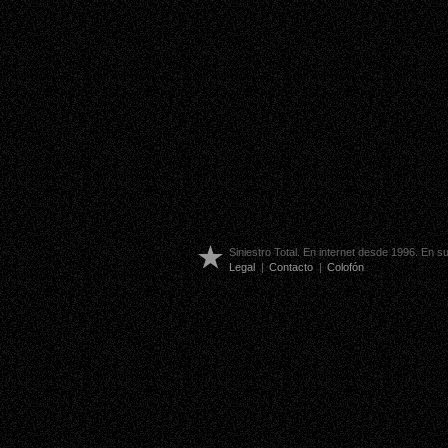
Siniestro Total. En internet desde 1996. En 
Legal
|
Contacto
|
Colofón