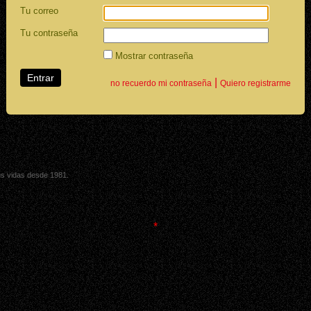
Tu correo
Tu contraseña
Mostrar contraseña
|
no recuerdo mi contraseña
Quiero registrarme
sus vidas desde 1981.
*