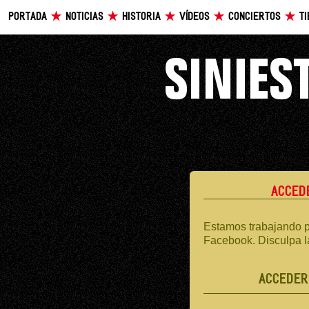
PORTADA
NOTICIAS
HISTORIA
VÍDEOS
CONCIERTOS
T
ACCED
Estamos trabajando p
Facebook. Disculpa l
ACCEDER