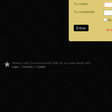
Tu correo
Tu contraseña
Mos
no 
Siniestro Total. En internet desde 1996. En sus vidas desde 1981.
Legal
|
Contacto
|
Colofón