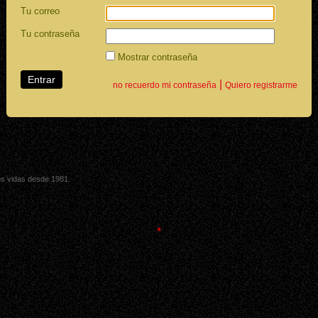
Tu correo
Tu contraseña
Mostrar contraseña
|
no recuerdo mi contraseña
Quiero registrarme
sus vidas desde 1981.
*