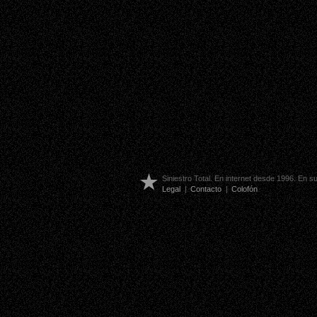
Siniestro Total. En internet desde 1996. En 
Legal
|
Contacto
|
Colofón